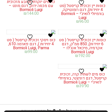
כד מים יוקרתי מרובע מזכוכית
כוסות יין זכוכית קריסטל (סט
עם מכסה ירוק, דגם מונט –
4 יחידות), דגם רומנטיקה,
Bormioli Luigi
₪
144.00
בורמיולי לואיג'י – Bormioli
Luigi
₪
96.00
כוסות יין זכוכית קריסטל ( סט
כוס ויסקי זכוכית קריסטל ( סט
6 יחידות), 850 סמ"ק, דגם
4 יחידות ), דגם פארמה 610,
אקדמיה, מיכאל אנג'לו –
Bormioli Luigi, Parma
₪
99.00
Bormioli Luigi
₪
192.00
כוס מים לשתיה קרה, זכוכית
קריסטל, דגם דוניצטי, בורמיולי
לואיג'י – Bormioli Luigi
₪
39.90
אנפוריא ישראל בע"מ © כל הזכויות שמורות