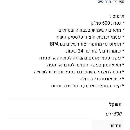
קטגוריה:
תרמוסים
ידית
לטיולים,
תרמוס :
חצי
* נפח : 500 סמ"ק
0.5
* מתאים לשימוש בעבודה ובטיולים
ליטר,
* פנימי זכוכית, חיצוני פלסטיק קשיח
התרמוס
* תרמוס נרי מחומרי יצור רעילים גם BPA
המקורי,
* שומר חום \ קור עד 24 שעות
דגם
* פקק פנימי אוטם בהברגה לפתיחה או סגירה
פרמייר
* תא אחסון בפקק הפנימי לסוכר או קפה
-
* מכסה חיצוני משמש גם כספל עם ידית לשתייה
Thermos
* ידית אורטופדית גדולה
Premier
* קיים בגוונים : אדום, כחול וירוק תפוח
משקל
500 גרם
מידות