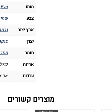
מותג
Eva
צבע
שחור
ארץ יצור
גרמנ
יצרן
צנקר – r
חומר
מתכת
אריזה
כולל
ערכות
אפיה
מוצרים קשורים