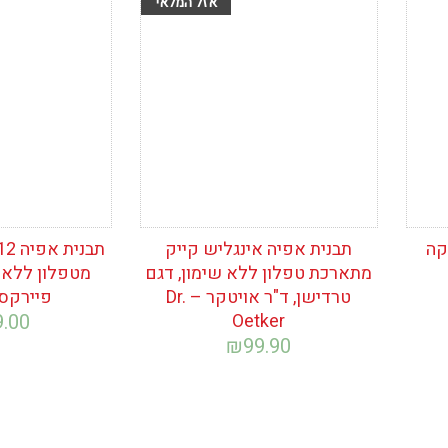
הוסף לרשימת
הוסף לרש
המשאלות
המשאלות
קה
תבנית אפיה אינגליש קייק
מתארכת טפלון ללא שימון, דגם
מטפלון ללא ש
טרדישן, ד"ר אויטקר – Dr.
פיירקס – x
9.00
Oetker
₪
99.90