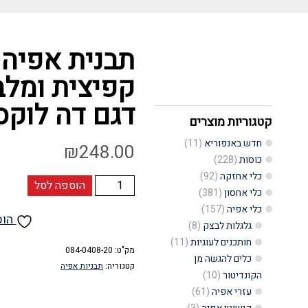
תבנית אפיה ל
דגם דה לוקס – 
קטגוריות מוצרים
חדש באנפוריא
(11)
₪
248.00
כוסות
(228)
כלי אחזקה
(92)
כמות
הוספה לסל
כלי אחסון
(381)
של
כלי אפיה
(157)
הוס
תבנית
גלגלות לבצק
(8)
חותכנים לעוגיות
(11)
אפיה
מק"ט:
084-0408-20
כלים להגשה מן
לתנור,
קטגוריה:
תבניות אפיה
הקונדיטור
(10)
טפלון
עזרי אפיה
(61)