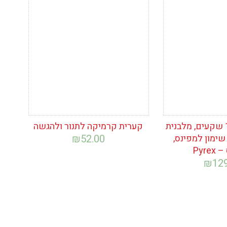
ימת
הוסף לרשימת
המשאלות
תבנית אפיה 12 שקעים, מלבנית
קערית קרמיקה לתנור ולהגשה
ימון למפינס,
52.00
₪
Pyre
₪
12