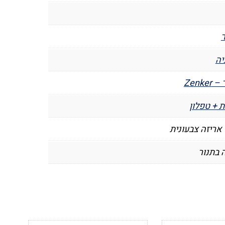
יה
Zenke
 + טפלון
 אריזה צבעונית
 בתנור