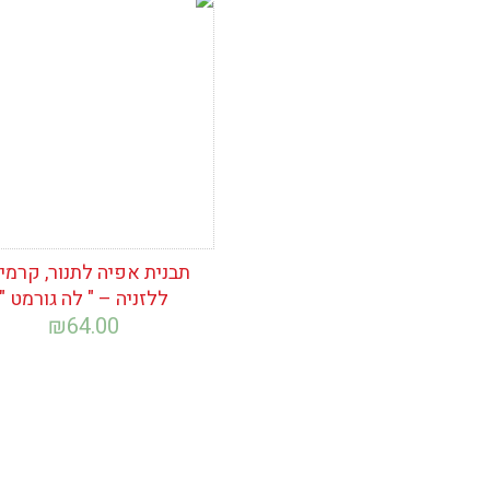
הוסף לרשימת
המשאלות
תבנית אפיה לתנור, קרמי
ללזניה – " לה גורמט "
₪
64.00