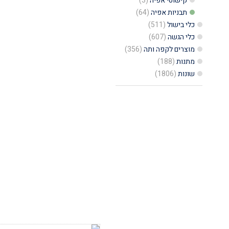
קפיצית
קישוטי אפיה
(3)
תבניות אפיה
(64)
ומלבנית,
כלי בישול
(511)
32X23
כלי הגשה
(607)
ס"מ,
מוצרים לקפה ותה
(356)
דגם
מתנות
(188)
שונות
(1806)
דה
לוקס
-
Eva