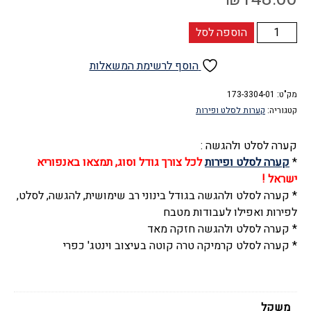
כמות
הוספה לסל
של
קערה
הוסף לרשימת המשאלות
לסלט
מק"ט:
ופירות
173-3304-01
קטגוריה:
קערות לסלט ופירות
קרמיקה
טרקוטה
קערה לסלט ולהגשה :
-
*
קערה לסלט ופירות
לכל צורך גודל וסוג, תמצאו באנפוריא
Val
ישראל !
do
* קערה לסלט ולהגשה בגודל בינוני רב שימושית, להגשה, לסלט,
Sol
לפירות ואפילו לעבודות מטבח
* קערה לסלט ולהגשה חזקה מאד
* קערה לסלט קרמיקה טרה קוטה בעיצוב וינטג' כפרי
משקל