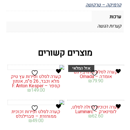
קרמיקה – טרקוטה
ערכות
קערות הגשה
מוצרים קשורים
קערה לסלט מלמין, דגם
אומדה – Omada
קערה לסלט ופירות עץ טיק
₪
79.90
מלא וכבד, 26 ס"מ, אנתון
קספר – F. Anton Kesper
₪
149.00
קערה זכוכית גדולה לסלט,
לומינארק – Luminarc
קערה לסלט ופירות זכוכית
₪
62.60
ממוחזרת – פברילגלס
₪
49.00