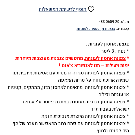
של
צנצנת
הוסף לרשימת המשאלות
אחסון
מק"ט:
זכוכית
483-0659-20
קטגוריה:
צנצנות וקופסאות לעוגיות
לעוגיות,
3
צנצנת אחסון לעוגיות :
ליטר,
* נפח : 3 ליטר
אמנות
*
צנצנת אחסון לעוגיות
, מחפשים צנצנות מעוצבות מיוחדות
ישראלית
יפות ויעילות – תנו לאנפוריא צ'אנס !
* צנצנת אחסון לעוגיות סגירה הרמטית עם אטימות מירבית תוך
שמירה ארוכת טווח על טריות המאפ
ה
* צנצנת אחסון לעוגיות מתאימה לאחסון מזון, ממתקים, קטניות
או עוגיות וכיו"ב
* צנצנת אחסון זכוכית מעוטרת במתכת פיוטר ע"י אמנית
ישראלית בעבודת יד
* צנצנת אחסון לעוגיות מיוצרת מזכוכית חזקה,
* צנצנת אחסון לעוגיות עם פתח רחב המאפשר מעבר של כף
היד לפנים ולחוץ