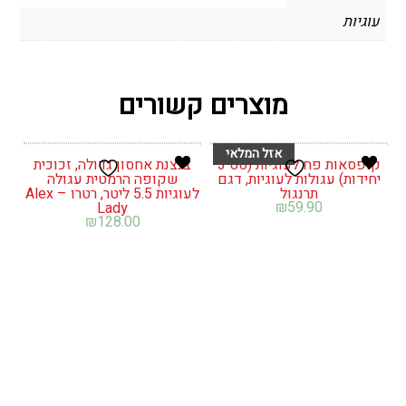
עוגיות
מוצרים קשורים
קופסאות פח לעוגיות (סט 3
צנצנת אחסון גדולה, זכוכית
יחידות) עגולות לעוגיות, דגם
שקופה הרמטית עגולה
תרנגול
לעוגיות 5.5 ליטר, רטרו – Alex
₪
59.90
Lady
₪
128.00
קופסא לאחסון הרמטית עגולה
צנצנת אחסון קרמיקה הרמטית
נמוכה ממתכת לעוגיות
עגולה לעוגיות קוקיז, משבצות
ונשנושים, צבע שמנת מכסה
כחול, עבוד יד – כלים יפים
₪
119.90
ברונזה – רטרו
₪
119.00