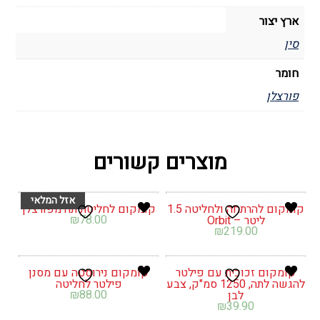
ארץ יצור
סין
חומר
פורצלן
מוצרים קשורים
קומקום להרתחה ולחליטה 1.5
קומקום לחליטת תה מפורצלן
₪
78.00
ליטר – Orbit
₪
219.00
קומקום זכוכית עם פילטר
קומקום נירוסטה עם מסנן
להגשה לתה, 1250 סמ"ק, צבע
פילטר לחליטה
₪
88.00
לבן
₪
39.90