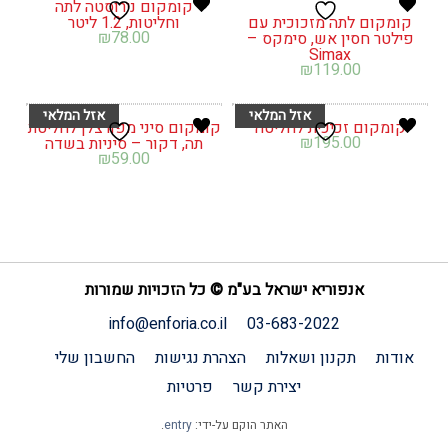
קומקום נירוסטה לתה
קומקום לתה מזכוכית עם
וחליטות, 1.2 ליטר
₪
78.00
פילטר חסין אש, סימקס –
Simax
₪
119.00
קומקום זכיכית לחליטה
קומקום סיני מפורצלן לחליטת
₪
195.00
תה, דקור – סיניות בשדה
₪
59.00
אנפוריא ישראל בע"מ © כל הזכויות שמורות
info@enforia.co.il
03-683-2022
אודות
תקנון ושאלות
הצהרת נגישות
החשבון שלי
יצירת קשר
פרטיות
האתר הוקם על-ידי:
entry
.