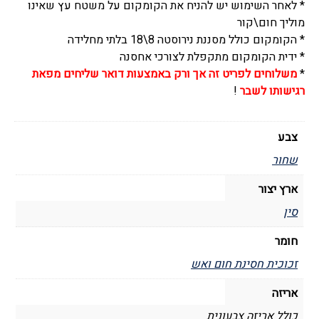
* לאחר השימוש יש להניח את הקומקום על משטח עץ שאינו
הגז,
מוליך חום\קור
לחליטה
* הקומקום כולל מסננת נירוסטה 8\18 בלתי מחלידה
* ידית הקומקום מתקפלת לצורכי אחסנה
*
משלוחים לפריט זה אך ורק באמצעות דואר שליחים מפאת
רגישותו לשבר
!
צבע
שחור
ארץ יצור
סין
חומר
זכוכית חסינת חום ואש
אריזה
כולל אריזה צבעונית