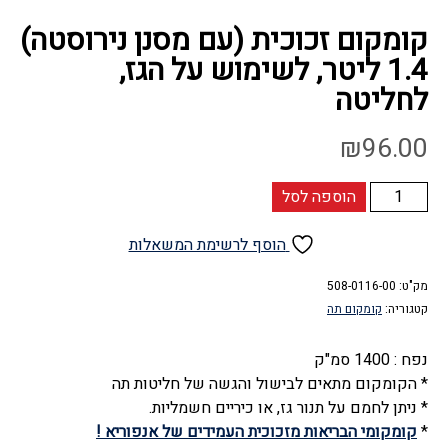
קומקום זכוכית (עם מסנן נירוסטה)
1.4 ליטר, לשימוש על הגז,
לחליטה
₪
96.00
כמות
הוספה לסל
של
קומקום
הוסף לרשימת המשאלות
זכוכית
(עם
מק"ט:
508-0116-00
קטגוריה:
קומקום תה
מסנן
נירוסטה)
נפח : 1400 סמ"ק
1.4
* הקומקום מתאים לבישול והגשה של חליטות תה
ליטר,
* ניתן לחמם על תנור גז, או כיריים חשמליות.
לשימוש
*
קומקומי הבריאות מזכוכית העמידים של אנפוריא !
על