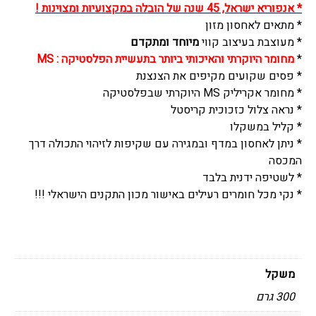
* אנפוריא ישראל, 45 שנה של הובלה במקצועיות ומצוינות !
דגם
* מתאים לאחסון מזון
אולטרה,
* מעוצבת בעיצוב קווי
מיוחד ומתקדם
בלאס
*
מחומר היוקרתי והאיכותי ביותר בתעשיית הפלסטיקה : MS
-
* פסים שקועים מקיפים את הצנצנת
Bless
* מחומר אקריליק MS היוקרתי שבפלסטיקה
* נראה צלול כזכוכית קריסטל
* קליל במשקלו
* ניתן לאחסון במדף ובמגירה עם שקיפות לזיהוי התכולה דרך
המכסה
* לשטיפה ידנית בלבד
* נקי מכל חומרים רעילים באישור מכון התקנים הישראלי !!!
משקל
300 גרם