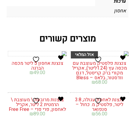
ערכות
אחסון
מוצרים קשורים
צנצנת פלסטיק מעוצבת עם
צנצנת אחסון 5 ליטר מכסה
מכסה עץ (1.24ליטר), אקריל
הברגה
₪
49.00
מקורי ברק קריסטל, דגם
וודסטור, בלאס – Bless
₪
68.00
צנצנת לאחסון עגולה, 3.8
צנצנות מרובעת \ מעוצבת \
ליטר, פלסטיק מ. כחול –
הרמטית 2 ליטר, אקריל
סנפואר
לאחסון, פרי פרי – Free Free
₪
89.00
₪
56.00