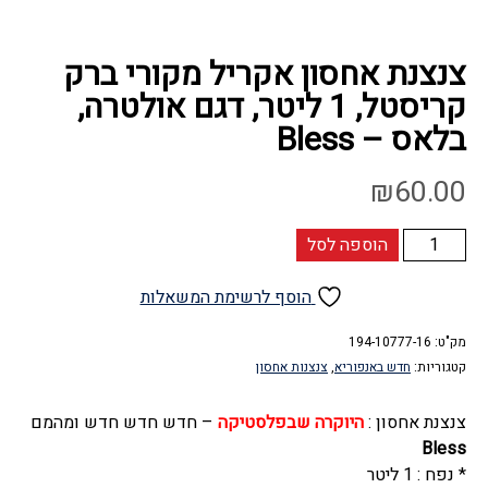
צנצנת אחסון אקריל מקורי ברק
קריסטל, 1 ליטר, דגם אולטרה,
בלאס – Bless
₪
60.00
כמות
הוספה לסל
של
צנצנת
הוסף לרשימת המשאלות
אחסון
מק"ט:
אקריל
194-10777-16
קטגוריות:
חדש באנפוריא
,
צנצנות אחסון
מקורי
ברק
צנצנת אחסון :
היוקרה שבפלסטיקה
– חדש חדש חדש ומהמם
קריסטל,
Bless
1
* נפח : 1 ליטר
ליטר,