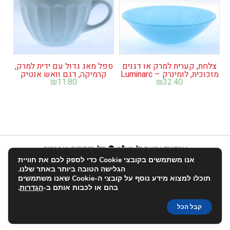
צלחת, קערית למרק או דגנים
ספל מאג גדול עם ידית למרק,
מזכוכית, לומינרק – Luminarc
קרמיקה, דגם וואש אנטיק
₪
11.80
₪
32.40
אנפוריא ישראל בע"מ © כל הזכויות שמורות
אנו משתמשים בקובצי Cookie כדי לספק לכם את חוויית
info@enforia.co.il
03-683-2022
הגלישה הטובה ביותר באתר שלנו.
תוכלו למצוא מידע נוסף על קובצי ה-Cookie שאנו משתמשים
אודות
תקנון ושאלות
הצהרת נגישות
החשבון שלי
בהם או לכבות אותם ב-
הגדרות
.
יצירת קשר
פרטיות
קבל הכל
האתר הוקם על-ידי:
entry
.