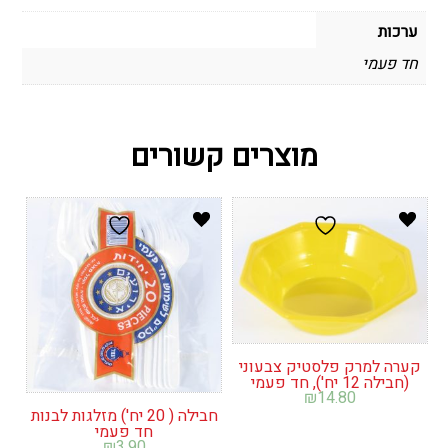
ערכות
חד פעמי
מוצרים קשורים
קערה למרק פלסטיק צבעוני
(חבילה 12 יח'), חד פעמי
₪
14.80
חבילה ( 20 יח') מזלגות לבנות
חד פעמי
₪
3.90