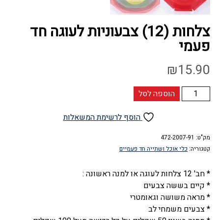
צלחות (12) צבעוניות לעוגה חד
פעמי
₪
15.90
כמות
הוספה לסל
של
צלחות
הוסף לרשימת המשאלות
(12)
מק"ט:
צבעוניות
472-2007-91
קטגוריה:
כלי אוכל ושתייה חד פעמיים
לעוגה
חד
* חב' 12 צלחות לעוגה או למנה ראשונה :
פעמי
* קיים בששה צבעים
* מראה משושה וגאומטרי
* צבעים משמחי לב