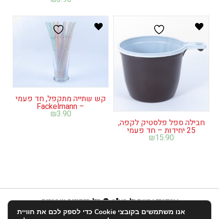
קש שתייה מתקפל, חד פעמי
– Fackelmann
₪
3.90
חבילה ספל פלסטיק לקפה,
25 יחידות – חד פעמי
₪
15.90
אנפוריא ישראל בע"מ © כל הזכויות שמורות
אנו משתמשים בקובצי Cookie כדי לספק לכם את חוויית
info@enforia.co.il
03-683-2022