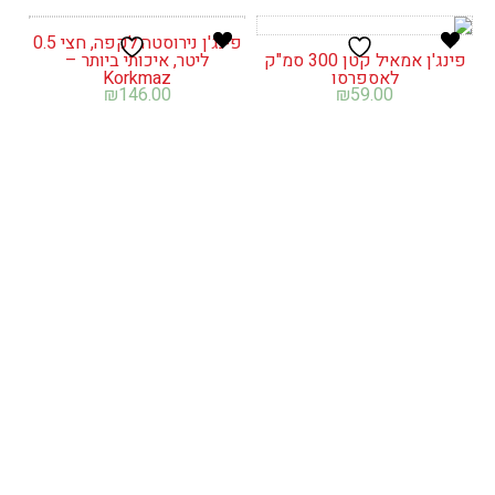
פינג'ן נירוסטה לקפה, חצי 0.5
פינג'ן אמאיל קטן 300 סמ"ק
ליטר, איכותי ביותר –
לאספרסו
Korkmaz
₪
146.00
₪
59.00
פינג'ן נירוסטה לקפה, חצי 0.4
ליטר, דגם טרה – Korkmaz
פינג'ן גדול נחושת מרוקעת,
₪
119.00
580 סמ"ק, ידית מזהבת,
₪
89.00
אנפוריא ישראל בע"מ © כל הזכויות שמורות
info@enforia.co.il
03-683-2022
אודות
תקנון ושאלות
הצהרת נגישות
החשבון שלי
יצירת קשר
פרטיות