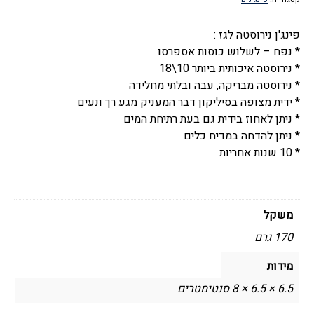
לקפה
אספרסו,
פינג'ן נירוסטה לגז :
3
* נפח – לשלוש כוסות אספרסו
כוסות,
* נירוסטה איכותית ביותר 10\18
פלורה
* נירוסטה מבריקה, עבה ובלתי מחלידה
-
* ידית מצופה בסיליקון דבר המעניק מגע רך ונעים
Flora
* ניתן לאחוז בידית גם בעת רתיחת המים
* ניתן להדחה במדיח כלים
* 10 שנות אחריות
משקל
170 גרם
מידות
6.5 × 6.5 × 8 סנטימטרים