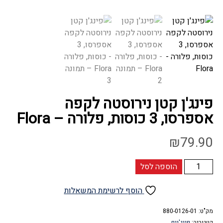
פינג'ן קטן נירוסטה לקפה
אספרסו, 3 כוסות, פלורה – Flora
₪
79.90
כמות
הוספה לסל
של
פינג'ן
הוסף לרשימת המשאלות
קטן
מק"ט:
נירוסטה
880-0126-01
קטגוריה:
פינג'נים