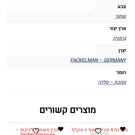
צבע
שחור
ארץ יצור
גרמניה
יצרן
FACKELMAN – GERMANY
חומר
מתכת – פלדה
מוצרים קשורים
מערכת 4 סכיני השף + מקלף
סכין משוננת לירקות –
₪
118.00
Pedrini Pleasure