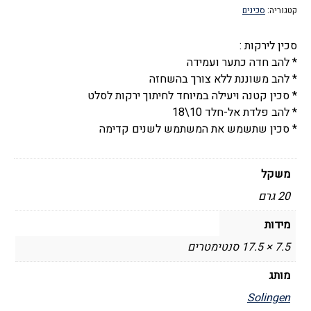
קטגוריה:
סכינים
נירוסטה
-
סכין לירקות :
סולינגן
* להב חדה כתער ועמידה
* להב משוננת ללא צורך בהשחזה
* סכין קטנה ויעילה במיוחד לחיתוך ירקות לסלט
* להב פלדת אל-חלד 10\18
* סכין שתשמש את המשתמש לשנים קדימה
משקל
20 גרם
מידות
7.5 × 17.5 סנטימטרים
מותג
Solingen