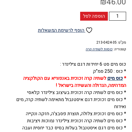
₪
46.00
כמות
הוספה לסל
של
כוס
הוסף לרשימת המשאלות
מים
מק"ט:
לשתיה
213-0424-35
קטגוריה:
כוסות לשתיה קרה
קרה
זכוכית
כוס מים סט 6 יחידות דגם צילינדר :
(
* כוס : 250 סמ"ק
סט
*
כוס מים
לשתיה קרה זכוכית באנפוריא עם הקולקציה
6
המדהימה, הגדולה והעשירה בישראל !
יחידות)
* כוס מים לשתיה קרה זכוכית בעיצוב צילינדר קלאסי
צילינדר,
* כוס מים זכוכית דגם איסטנבול מתאימה לשתיה קרה, מים
דגם
ואירוח
איסטנבול,
* כוס מים זכוכית צלולה, תוצרת פסבצ'ה, חזקה ונקייה
פסבצ'ה
* כוס מים לשתיה קרה זכוכית צילינדר נמוכות ויציבות
-
* כוס מים דגם איסטנבול בעלות בסיס כבד יחסית ועבה
Pasabache