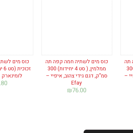
 תה
כוס מים לשתיה חמה קפה תה
כוס מים לשתי
 ( סט 4 יחידות) 300
ממלמין, ( סט 4 יחידות) 300
זכו
י –
סמ"ק, דגם גידי צהוב, איפיי –
לומינארק – inarc
.80
Efay
₪
76.00