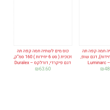
ה חמה קפה תה
כוס מים לשתיה חמה קפה תה
כית (סט 6 יחידות), דגם שופ,
זכוכית ( סט 6 יחידות ) 160 סמ"ק,
Lum
דגם פיקרדי, דורלקס – Duralex
₪
63.60
₪
48