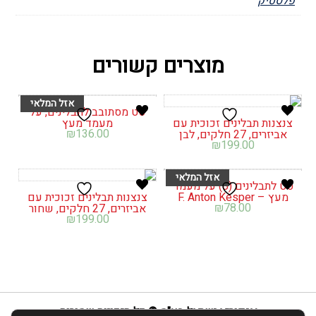
פלסטיק
מוצרים קשורים
סט מסתובב לתבלינים, על
צנצנות תבלינים זכוכית עם
מעמד מעץ
₪
136.00
אביזרים, 27 חלקים, לבן
₪
199.00
סט לתבלינים (8) על מעמד
מעץ – F. Anton Kesper
צנצנות תבלינים זכוכית עם
₪
78.00
אביזרים, 27 חלקים, שחור
₪
199.00
אנפוריא ישראל בע"מ © כל הזכויות שמורות