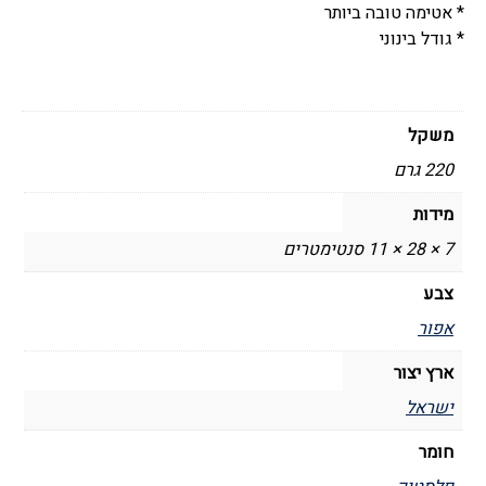
* אטימה טובה ביותר
* גודל בינוני
משקל
220 גרם
מידות
7 × 28 × 11 סנטימטרים
צבע
אפור
ארץ יצור
ישראל
חומר