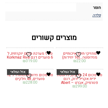
חומר
פלדה
מוצרים קשורים
מחזיקי תירס איכותיים
סט \ מערכת סכום יוקרתית, ל
מנירוסטה , (16 יחידות)
6 סועדים דגם Korkmaz Riva
₪
319.00
₪
22.00
סט סכום 24 חלקים, נירוסטה
סט סכום נירוסטה מהודר ל 12
ידית אקריל ירוק, דגם
סועדים, 48 חלקים
₪
228.00
פנורמיק, אברט – Abert
₪
299.00