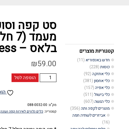
סט קפה וסו
מעמד 
בלאס – Bless
קטגוריות מוצרים
חדש באנפוריא
(11)
₪
59.00
כוסות
(228)
כלי אחזקה
(92)
כמות
הוספה לסל
כלי אחסון
(381)
של
כלי אפיה
(157)
הוס
סט
כלי בישול
(511)
כלי הגשה
(607)
קפה
מק"ט:
088-0032-00
מוצרים לקפה ותה
(356)
וסוכר
קטגוריה:
כלים נלווים לאירוח קפה ועוגה
אביזרים לשתיה חמה
להגשה
(16)