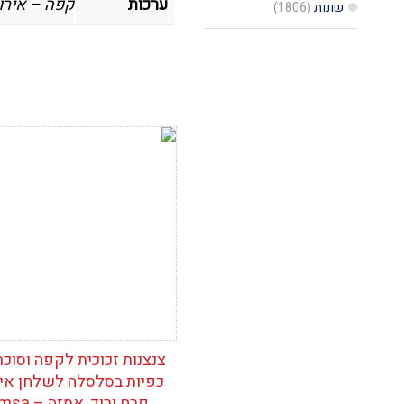
ערכות
קפה – אירו
שונות
(1806)
הוסף לרשימת
המשאלות
צנצנות זכוכית לקפה וסוכר
כפיות בסלסלה לשלחן איר
פרח ורוד, אמזה – Emsa