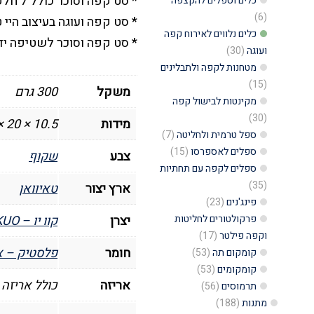
על
* סט קפה וסוכר כולל 7 חלקים : 2 צנצנות, 2 מכסים, 2 כפיות ומתקן נשיאה
כלים וספלים להקצפה
(6)
מעמד
* סט קפה ועוגה בעיצוב היי 
כלים נלווים לאירוח קפה
(7
* סט קפה וסוכר לשטיפה יד
ועוגה
(30)
חלקים),
מטחנות לקפה ולתבלינים
אקריל
(15)
משקל
300 גרם
מקינטות לבישול קפה
של
(30)
מידות
10.5 × 20 × 13 סנטימטרים
בלאס
ספל טרמית ולחליטה
(7)
-
ספלים לאספרסו
(15)
צבע
שקוף
Bless
ספלים לקפה עם תחתיות
(35)
ארץ יצור
טאיוואן
פינג'נים
(23)
פרקולטורים לחליטות
יצרן
קוו יו – KUO
וקפה פילטר
(17)
חומר
פלסטיק – א
קומקום תה
(53)
קומקומים
(53)
אריזה
כולל אריזה 
תרמוסים
(56)
מתנות
(188)