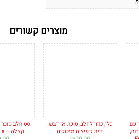
ח
מוצרים קשורים
הוסף לרשימת
הוסף לרש
המשאלות
המשאלות
 עם
כלי, כדון לחלב, סוכר, או דבש,
סט חלב סוכר פ
וח,
ידית קפיצית מזכוכית
קאלה – Kahla Bavaria