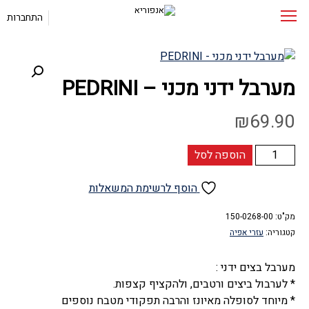
התחברות
מערבל ידני מכני – PEDRINI
₪
69.90
כמות
הוספה לסל
של
מערבל
הוסף לרשימת המשאלות
ידני
מכני
מק"ט:
150-0268-00
קטגוריה:
עזרי אפיה
-
PEDRINI
מערבל בצים ידני :
* לערבול ביצים ורטבים, ולהקציף קצפות.
* מיוחד לסופלה מאיונז והרבה תפקודי מטבח נוספים