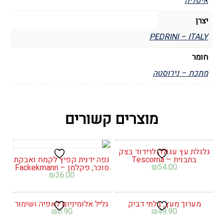
איטליה
יצרן
PEDRINI – ITALY
חומר
מתכת – נירוסטה
מוצרים קשורים
גלגלת עץ עגולה לרידוד בצק
בתבנית – Tescoma
נפה ידנית קפיץ לקמח ואבקת
₪
54.00
סוכר, פקלמן – Fackekmann
₪
36.00
מערוך מעץ, בלתי דביק
גליל אלומיניום לאפיה ושימור
₪
6.90
₪
49.90