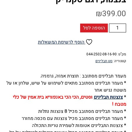
₪
399.00
כמות
הוספה לסל
של
צנצנות
הוסף לרשימת המשאלות
תבלינים
מק"ט:
זכוכית,
044-2502-08-16-90
קטגוריה:
סט תבלינים
קרוסלה
8
מעמד תבלינים מסתובב : תוצרת אמזה, גרמניה.
צנצנות,
* מעמד תבלינים מסתובב מתאים לשימוש על שיש, שלחן או על
דגם
משטח נגיש אחר
סקנדיק
*
צנצנות תבלינים
וסטים, הכי הכי באנפוריא בית אמין של כלי
מטבח !
* מעמד תבלינים מסתובב מכיל 8 צנצנות נתלות
* מעמד תבלינים מסתובב מכיל צנצנות עם מכסה מחורר
* צנצנות התבלינים אטומות לשמירת טריות התכולה