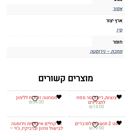
אפור
ארץ יצור
סין
חומר
מתכת – נירוסטה
מוצרים קשורים
צנצנת, דיספנסר מפח
מסחטה זכוכית ללימון
₪
34.00
לתבלינים
₪
14.00
סט 2 תושבות לתרבדים
מלקחיים איכותיות נירוסטה
₪
19.90
לבישול טיגון וברביקיו, ג'וי –