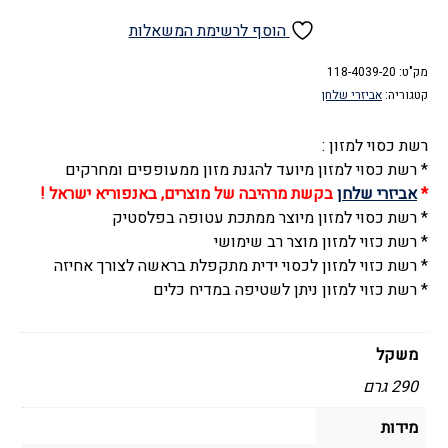
של
רשת
הוסף לרשימת המשאלות
כסוי
מק"ט:
למזון,
118-4039-20
קטגוריה:
אביזרי שלחן
20
ס"מ,
רשת כסוי למזון :
להגנת
* רשת כסוי למזון מיועד להגנת מזון ממעופפים ומחרקים
מזון
*
אביזרי שלחן
בקשת מרהיבה של מוצרים, באנפוריא ישראל !
ממעופפים
* רשת כסוי למזון מיוצר ממתכת עטופה בפלסטיק
* רשת כזוי למזון מוצר רב שימושי
* רשת כזוי למזון לכסוי ידית מתקפלת בראשה לצורך אחיזה
* רשת כזוי למזון ניתן לשטיפה במדיח כלים
משקל
290 גרם
מידות