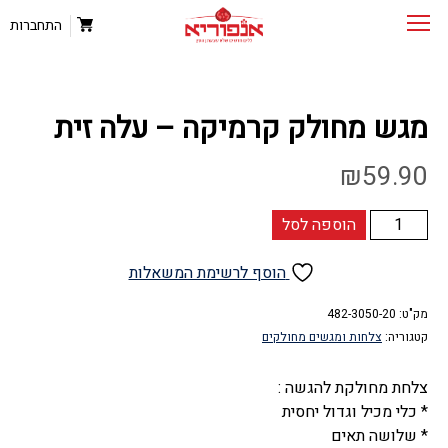
התחברות
מגש מחולק קרמיקה – עלה זית
₪
59.90
כמות
הוספה לסל
של
מגש
הוסף לרשימת המשאלות
מחולק
מק"ט:
קרמיקה
482-3050-20
קטגוריה:
צלחות ומגשים מחולקים
-
עלה
צלחת מחולקת להגשה :
זית
* כלי מכיל וגדול יחסית
* שלושה תאים