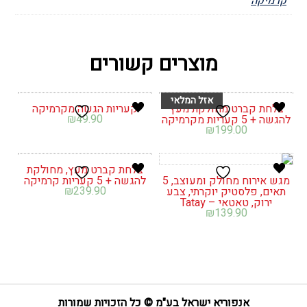
קרמיקה
מוצרים קשורים
צלחת קברט מחולקת מעץ
קעריות הגשה מקרמיקה
₪
49.90
להגשה + 5 קעריות מקרמיקה
₪
199.00
צלחת קברט מעץ, מחולקת
מגש אירוח מחולק ומעוצב, 5
להגשה + 5 קעריות קרמיקה
₪
239.90
תאים, פלסטיק יוקרתי, צבע
ירוק, טאטאי – Tatay
₪
139.90
אנפוריא ישראל בע"מ © כל הזכויות שמורות