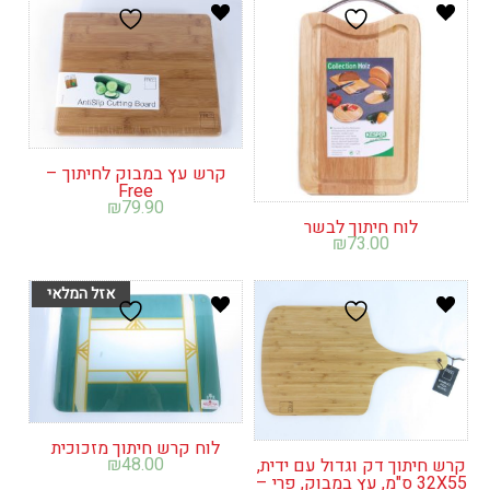
קרש עץ במבוק לחיתוך –
Free
₪
79.90
לוח חיתוך לבשר
₪
73.00
לוח קרש חיתוך מזכוכית
₪
48.00
קרש חיתוך דק וגדול עם ידית,
32X55 ס"מ, עץ במבוק, פרי –