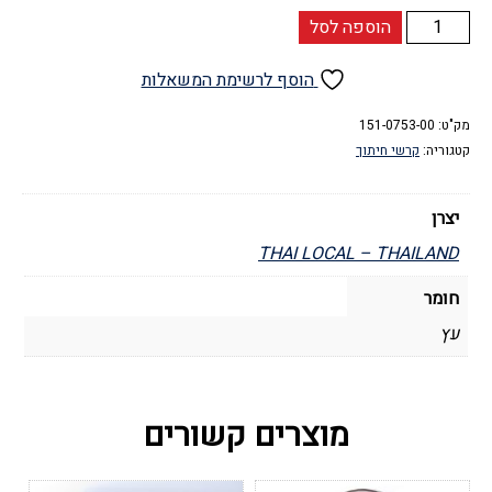
כמות
הוספה לסל
של
לוח
הוסף לרשימת המשאלות
לחיתוך
בשר
מק"ט:
151-0753-00
קטגוריה:
קרשי חיתוך
יצרן
THAI LOCAL – THAILAND
חומר
עץ
מוצרים קשורים