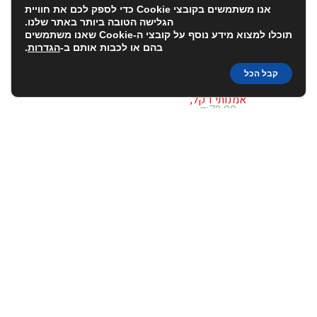
אנו משתמשים בקובצי Cookie כדי לספק לכם את חוויית
כוס קידוש זכוכית עם תחתית, קישוט
הגלישה הטובה ביותר באתר שלנו.
אמנותי טווס,
₪
72.00
תוכלו למצוא מידע נוסף על קובצי ה-Cookie שאנו משתמשים
בהם או לכבות אותם ב-
הגדרות
.
קבל הכל
כוס קידוש זכוכית עם תחתית, קישוט
אמנותי דקל,
₪
72.00
כוס עם תחתית מקרמיקה לקידוש –
גפן
₪
58.00
אנפוריא ישראל בע"מ © כל הזכויות שמורות
info@enforia.co.il
03-683-2022
אודות
תקנון ושאלות
הצהרת נגישות
החשבון שלי