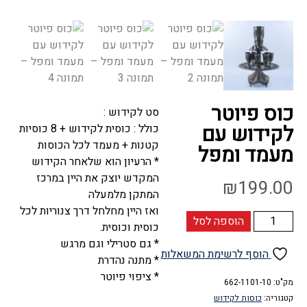
כוס פיוטר
סט לקידוש :
לקידוש עם
כולל : כוסית לקידוש + 8 כוסיות
קטנות + מעמד לכל הכוסות
מעמד ומפל
* הרעיון הוא שלאחר הקידוש
המקדש יוצק את היין במרכז
₪
199.00
המתקן מלמעלה
ואז היין מחלחל דרך צנוריות לכל
כמות
הוספה לסל
כוסית וכוסית.
של
* גם סטרילי וגם מרגש
כוס
הוסף לרשימת המשאלות
* מתנה נהדרת
פיוטר
* ציפוי פיוטר
מק"ט:
לקידוש
662-1101-10
קטגוריה:
כוסות לקידוש
עם