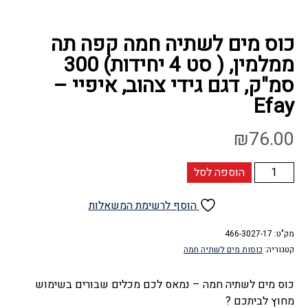
כוס מים לשתיה חמה קפה תה
ממלמין, ( סט 4 יחידות) 300
סמ"ק, דגם גידי צהוב, איפיי –
Efay
₪
76.00
כמות
הוספה לסל
של
כוס
הוסף לרשימת המשאלות
מים
מק"ט:
לשתיה
466-3027-17
קטגוריה:
כוסות מים לשתיה חמה
חמה
קפה
כוס מים לשתיה חמה – נמאס לכם מכלים שבורים בשימוש
תה
מחוץ לביתכם ?
ממלמין,