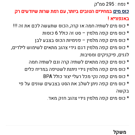
* נפח : 295 סמ"ק
(
כוס מים
במחירים הטובים ביותר, עם רמת שרות שיודעים רק
סט
באנפוריא !
4
* כוס מים לשתיה חמה או קרה, הכוס שתעשה לכם את זה !!!
יחידות)
* כוס מים קפה מלמין – סט זה כולל 6 כוסות
300
* כוס מים קפה מלמין – פנימיות הכוס בצבע לבן
סמ"ק,
* כוס מים קפה מלמין דגם גידי צהוב מתאים לשימוש לילדים,
דגם
לגנים, פיקניקים ומסיבות.
גידי
* כוס מים קפה מתאים לשתיה קרה וגם לשתיה חמה
צהוב,
* כוס מים קפה מלמין גידי ניתנת לשטיפה במדיח כלים
איפיי
* כוס מים קפה נקי מכל רעלי יצור כולל BPA
-
* כוס מים קפה ניתן לשלב את הסט בצבעים שונים על פי
Efay
בקשה
* כוס מים קפה מלמין גידי צהוב חזק מאד.
משקל