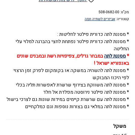
לתה,
מק"ט:
כדורית
508-0682-00
קטגוריה:
אביזרים לשתיה חמה
רשת
נירוסטה
* מסננת לתה כדורית פילטר לחליטות :
לחליטה
* מסננת לתה כדורית פילטר נפתחת לחצי בהברגה למלוי עלי
עם
החליטה
שרשרת
*
מסננת לתה
במבחר גדלים, צפיפויות רשת ובמבנים שונים
לתליה
באנפוריא ישראל !
* מסננת לתה להשהיה במשקה או בקומקום לפרק זמן הרצוי
לפי היכוז המבוקש
* מסננת לתה משווקת בצירוף שרשרת לאפשרות תליה בכלי
* מסננת לתה פילטר נירוסטה מפלדת אל חלד
* מסננת לתה עם שרשרת קיימים במידות שונות גם לצרכי בישול
* מסננת לתה במלאי גם בצורות נוספות וגם כמלקחיים
משקל