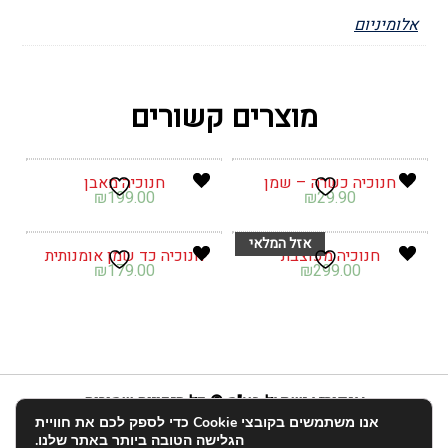
אלומיניום
מוצרים קשורים
חנוכיה כשרה – שמן
חנוכיה מאבן
₪
199.00
₪
29.90
חנוכיה מעוצבת
חנוכיה כד שמן אומנותית
₪
179.00
₪
299.00
אנפוריא ישראל בע"מ © כל הזכויות שמורות
אנו משתמשים בקובצי Cookie כדי לספק לכם את חוויית
info@enforia.co.il
03-683-2022
הגלישה הטובה ביותר באתר שלנו.