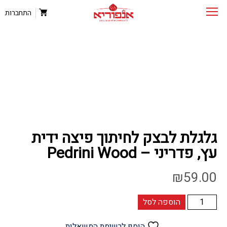
התחברות
גלגלת לבצק לחיתוך פיצה ידית
עץ, פדריני – Pedrini Wood
₪
59.00
כמות
הוספה לסל
של
גלגלת
הוסף לרשימת המשאלות