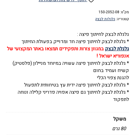
לבצק
מק"ט:
לחיתוך
150-2052-08
קטגוריה:
גלגלות לבצק
פיצה
ידית
גלגלת לבצק לחיתוך פיצה :
עץ,
* גלגלת לבצק לחיתוך פיצה חד ומדוייק בפעולת החיתוך
פדריני
גלגלת לבצק
במגוון צורות ותפקידים תמצאו באתר המקצועי של
-
אנפוריא ישראל !
Pedrini
* גלגלת לבצק לחיתוך פיצה עשויה במיוחד מניילון (פלסטיק)
Wood
קשיח ועמיד בחום
להגנת צפוי הכלי
* גלגלת לבצק לחיתוך פיצה ידית עץ בטיחותית לתפעול
* גלגלת לבצק לחיתוך גם פיצה אפויה פדריני קלילה ונוחה
לתפקוד
משקל
80 גרם