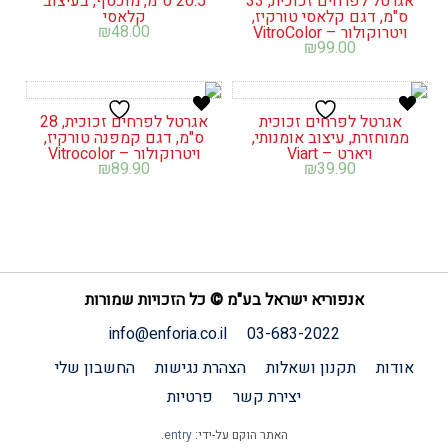
אגרטל לפרחים זכוכית, 33
20.5 ס"מ, מוכסף, בעיצוב
ס"מ, דגם קלאסי טורקיז,
קלאסי
₪
48.00
ויטרוקולור – VitroColor
₪
99.00
אגרטל לפרחים זכוכית
אגרטל לפרחים זכוכית, 28
ממוחזרת, עיצוב אומנותי,
ס"מ, דגם קמפנה טורקיז,
ויארט – Viart
ויטרוקולור – Vitrocolor
₪
89.90
₪
39.90
אנפוריא ישראל בע"מ © כל הזכויות שמורות
info@enforia.co.il
03-683-2022
אודות
תקנון ושאלות
הצהרת נגישות
החשבון שלי
יצירת קשר
פרטיות
האתר הוקם על-ידי:
entry
.