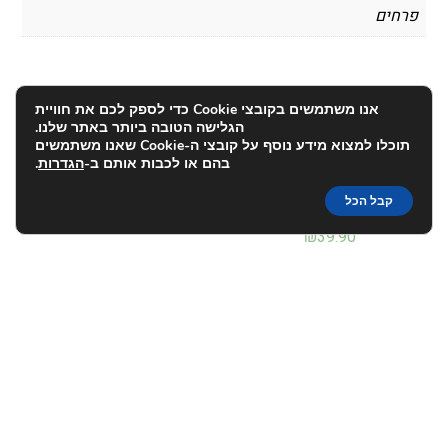
פרחים
מוצרים קשורים
אנו משתמשים בקובצי Cookie כדי לספק לכם את חוויית
הגלישה הטובה ביותר באתר שלנו.
תוכלו למצוא מידע נוסף על קובצי ה-Cookie שאנו משתמשים
בהם או לכבות אותם ב-
הגדרות
.
אגרטל
₪
28.00
אגרטל לפרחים זכוכית
קבל הכל
ממוחזרת, עיצוב אומנותי,
ויארט – Viart
₪
39.90
אגרטל לפרחים זכוכית, דגם
אגרטל לפרחים קרמיקה, 25
קורונה, ויארט – Viart
ס"מ, בעיצוב כסוף ומיוחד
₪
69.90
₪
39.90