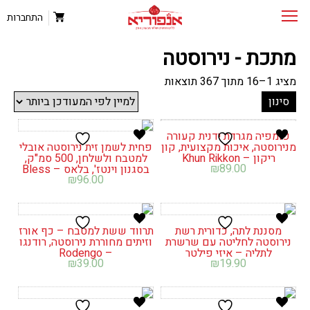
התחברות
מתכת - נירוסטה
ממוין
מציג 1–16 מתוך 367 תוצאות
לפי
סינון
הפריט
העדכני
ביותר
פומפיה מגרדת ידנית קעורה
מנירוסטה, איכות מקצועית, קון
פחית לשמן זית נירוסטה אובלי
ריקון – Khun Rikkon
למטבח ולשלחן, 500 סמ"ק,
₪
89.00
בסגנון וינטז', בלאס – Bless
₪
96.00
מסננת לתה, כדורית רשת
תרווד ששת למטבח – כף אורז
נירוסטה לחליטה עם שרשרת
וזיתים מחוררת נירוסטה, רודנגו
לתליה – איזי פילטר
– Rodengo
₪
39.00
₪
19.90