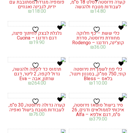
קערה נירוסטה לסלט 18 ס"מ,
פומפיה מגרדת מסתובבת עם
לעבודות מטבח ולהגשה
ידית, לגבינה ואגוזים
₪
118.00
₪
14.80
כלי ששת – כף חלוקה
גלגלת לבצק לחיתוך פיצה,
מחוררת נירוסטה, סדרת
דגם רודנגו – Cucina
₪
19.90
קוצ'ינה, רודנגו – Rodengo
₪
36.00
כלי פח לשמן זית נירוסטה
תרמוס כד לקפה ולהגשה,
קוני, 750 סמ"ק, בסגנון וינטז',
גדול לקפה, 2 ליטר, דגם
בלאס – Bless
שרתון, אבה – Eva
₪
264.00
₪
110.00
סיר בישול סוטאז נירוסטה,
קערה גדולה נירוסטה, 30 ס"מ,
איכותי לממולאים ודגים, 26
לעבודות מטבח בישול ואפיה
₪
76.00
ס"מ, דגם אלפא – Alfa
₪
379.00