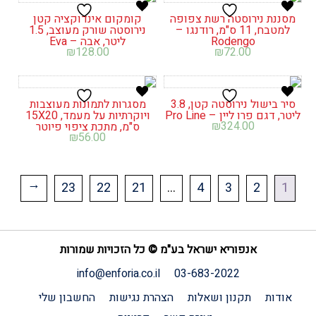
מסננת נירוסטה רשת צפופה
קומקום אינדוקציה קטן
למטבח, 11 ס"מ, רודנגו –
נירוסטה שורק מעוצב, 1.5
Rodengo
ליטר, אבה – Eva
₪
128.00
₪
72.00
סיר בישול נירוסטה קטן, 3.8
מסגרות לתמונות מעוצבות
ליטר, דגם פרו ליין – Pro Line
ויוקרתיות על מעמד, 15X20
₪
324.00
ס"מ, מתכת ציפוי פיוטר
₪
56.00
23
22
21
…
4
3
2
1
←
אנפוריא ישראל בע"מ © כל הזכויות שמורות
info@enforia.co.il
03-683-2022
אודות
תקנון ושאלות
הצהרת נגישות
החשבון שלי