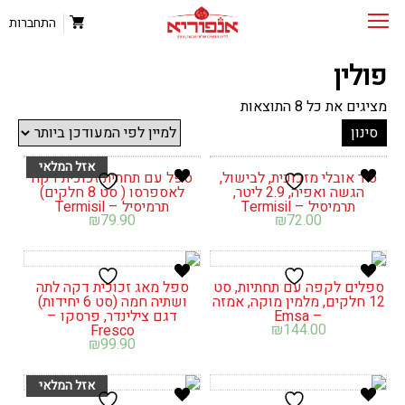
התחברות
פולין
ממוין
מציגים את כל ⁦8⁩ התוצאות
לפי
סינון
הפריט
העדכני
ביותר
סיר אובלי מזכוכית, לבישול,
ספל עם תחתית זכוכית דקה
הגשה ואפיה, 2.9 ליטר,
לאספרסו ( סט 8 חלקים)
תרמיסיל – Termisil
תרמיסיל – Termisil
₪
79.90
₪
72.00
ספלים לקפה עם תחתיות, סט
ספל מאג זכוכית דקה לתה
12 חלקים, מלמין מוקה, אמזה
ושתיה חמה (סט 6 יחידות)
– Emsa
דגם צילינדר, פרסקו –
₪
144.00
Fresco
₪
99.90