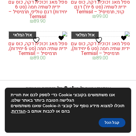
ספל מאג זכוכית דקה, כוס עם
ספל מאג זכוכית דקה, כוס עם
ידית לשתיה (סט 6 יח') דגם
ידית לשתיה חמה (סט 6
קוני, תרמיסיל – Termisil
יחידות) דגם טוליפ, תרמיסיל –
₪
99.00
Termisil
₪
89.90
ספל מאג זכוכית דקה, כוס עם
ספל מאג זכוכית דקה, כוס עם
ידית שתיה חמה (סט 6 יחידות),
ידית שתיה חמה (סט 6 יחידות),
תרמיסיל – Termisil
תרמיסיל – Termisil
₪
89.00
₪
89.00
אנפוריא ישראל בע"מ © כל הזכויות שמורות
אנו משתמשים בקובצי Cookie כדי לספק לכם את חוויית
info@enforia.co.il
03-683-2022
הגלישה הטובה ביותר באתר שלנו.
תוכלו למצוא מידע נוסף על קובצי ה-Cookie שאנו משתמשים
אודות
תקנון ושאלות
הצהרת נגישות
החשבון שלי
בהם או לכבות אותם ב-
הגדרות
.
יצירת קשר
פרטיות
קבל הכל
האתר הוקם על-ידי:
entry
.