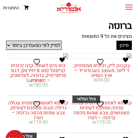
התחברות
ברונזה
ממוין
מציגים את כל ⁦9⁩ התוצאות
לפי
סינון
הפריט
העדכני
ביותר
בקבוק ליין, זכוכית ממוחזרת,
כוס מים לשתיה קרה זכוכית
1 ליטר, מעוצב בעבודת יד –
קריסטל (סט 6 יחידות), דגם
ארץ הוסיט
פרימריפיק ברונזה, לומינארק
₪
96.00
– Luminarc
₪
180.00
קופסא לאחסון הרמטית עגולה
קופסא לאחסון הרמטית עגולה
נמוכה ממתכת לעוגיות
גדולה וגבוה ממתכת לעוגיות,
ונשנושים, צבע שמנת מכסה
צבע שמנת מכסה ברונזה –
ברונזה – רטרו
רטרו
₪
119.90
₪
119.00