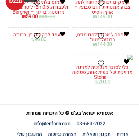
מבצע!
קומקום זכוכית הגשה לתה,
תרמוס בלתי שביר לטיולים
צבוע אמנותית, דגם סבתא –
ולעבודה, 0.5 חצי ליטר ברונזה,
ארץ הוסיט
נירוסטה, ברגנר – Bergner
המחיר
המחיר
₪
59.00
₪
80.00
₪
149.00
המקורי
הנוכחי
היה:
הוא:
₪59.00.
₪80.00.
קופסה \ ארגז ללחם מפח,
מעמד לבקבוק יין, ברונזה
₪
96.00
ברונזה וינטג'
₪
144.00
כלי לסוכר מזכוכית למזיגה
מדויקת של כפית אחת, סטואה
– Stoha
₪
20.00
אנפוריא ישראל בע"מ © כל הזכויות שמורות
info@enforia.co.il
03-683-2022
אודות
תקנון ושאלות
הצהרת נגישות
החשבון שלי