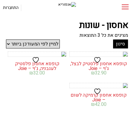
התחברות
אחסון - שונות
ממוין
מציגים את כל ⁦3⁩ התוצאות
לפי
סינון
הפריט
העדכני
ביותר
קופסא אחסון פלסטיק לבצל,
קופסא אחסון פלסטיק
ג'וי – Joie
לעגבניה, ג'וי – Joie
₪
32.00
₪
32.90
קופסא אחסון קרמיקה לשום
– Joie
₪
42.00