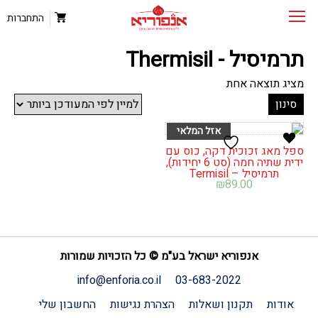
התחברות
תרמיסיל - Thermisil
מציג תוצאה אחת
סינון
ספל מאג זכוכית דקה, כוס עם
ידית שתיה חמה (סט 6 יחידות),
תרמיסיל – Termisil
₪
89.00
אנפוריא ישראל בע"מ © כל הזכויות שמורות
info@enforia.co.il
03-683-2022
אודות
תקנון ושאלות
הצהרת נגישות
החשבון שלי