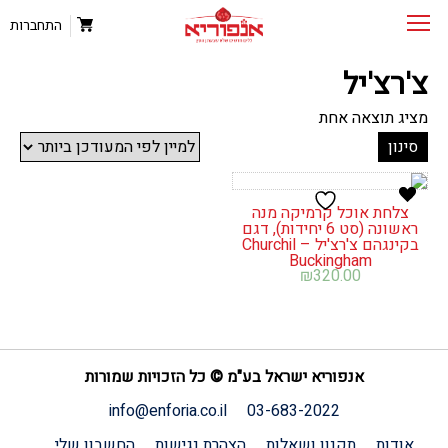
התחברות
צ'רצ'יל
מציג תוצאה אחת
סינון
צלחת אוכל קרמיקה מנה
ראשונה (סט 6 יחידות), דגם
בקינגהם צ'רצ'יל – Churchil
Buckingham
₪
320.00
אנפוריא ישראל בע"מ © כל הזכויות שמורות
info@enforia.co.il
03-683-2022
אודות
תקנון ושאלות
הצהרת נגישות
החשבון שלי