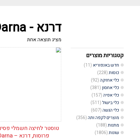
דרנא - Darna
מציג תוצאה אחת
קטגוריות מוצרים
הוסף לרשימת
המשאלות
חדש באנפוריא
(11)
כוסות
(228)
כלי אחזקה
(92)
כלי אחסון
(381)
כלי אפיה
(157)
כלי בישול
(511)
כלי הגשה
(607)
מוצרים לקפה ותה
(356)
מתנות
(188)
שונות
(1806)
פרוסות, דרנא – Darna