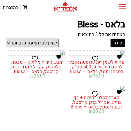
התחברות
בלאס - Bless
ממוין
מציגים את כל ⁦3⁩ התוצאות
לפי
סינון
הפריט
העדכני
ביותר
פחית לשמן זית נירוסטה אובלי
מגש אירוח מחולק + מכסה,
למטבח ולשלחן, 500 סמ"ק,
פלסטיק אקריל יוקרתי ברק
בסגנון וינטז', בלאס – Bless
קריסטל, בלאס – Bless
₪
226.00
₪
96.00
קערה לסלט ופירות + כף
מזלג, אקריל ברק קריסטל,
דגם דינסטי, בלאס – Bless
₪
80.00