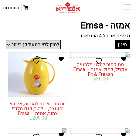
התחברות
אמזה - Emsa
ממוין
מציגים את כל ⁦4⁩ התוצאות
לפי
סינון
הפריט
העדכני
ביותר
סט כפות לסלט פלסטיק
אקריל, כחול, אמזה – Emsa
Fit & Freash
₪
30.00
תרמוס שלחני להגשה, איכותי
ומעוצב, 1 ליטר, דגם מלודי
צהוב, אמזה – Emsa
₪
299.00