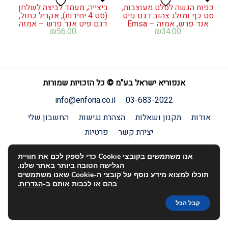
כפות הגשה לסלט מעוצבות,
ביצייה, מעמד לביצה לשלחן
סט כף ומזלג צהוב דגם פיט
(סט 4 יחידות), אקריל כחול,
אנד פרש, אמזה – Emsa
דגם פיט אנד פרש – אמזה
₪
56.00
₪
34.00
אנפוריא ישראל בע"מ © כל הזכויות שמורות
info@enforia.co.il
03-683-2022
אודות
תקנון ושאלות
הצהרת נגישות
החשבון שלי
יצירת קשר
פרטיות
האתר הוקם על-ידי:
entry
.
אנו משתמשים בקובצי Cookie כדי לספק לכם את חוויית
הגלישה הטובה ביותר באתר שלנו.
תוכלו למצוא מידע נוסף על קובצי ה-Cookie שאנו משתמשים
בהם או לכבות אותם ב-
הגדרות
.
קבל הכל